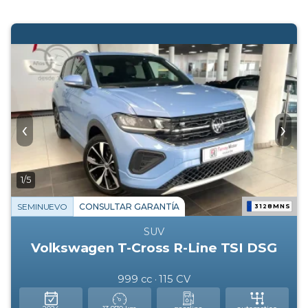
‹
›
1/5
SEMINUEVO
CONSULTAR GARANTÍA
3128MNS
SUV
Volkswagen T-Cross R-Line TSI DSG
999 cc · 115 CV