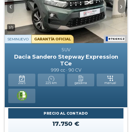
‹
›
1/5
SEMINUEVO
GARANTÍA OFICIAL
8766NGZ
SUV
Dacia Sandero Stepway Expression
TCe
999 cc · 90 CV
2025
225 km
gasolina
manual
PRECIO AL CONTADO
17.750 €