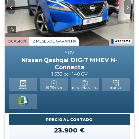
‹
›
1/5
OCASIÓN
12 MESES DE GARANTÍA
4382LZT
SUV
Nissan Qashqai DIG-T MHEV N-
Connecta
1.333 cc · 140 CV
2022
93.794 km
mild hybrid (mhev)
manual
PRECIO AL CONTADO
23.900 €