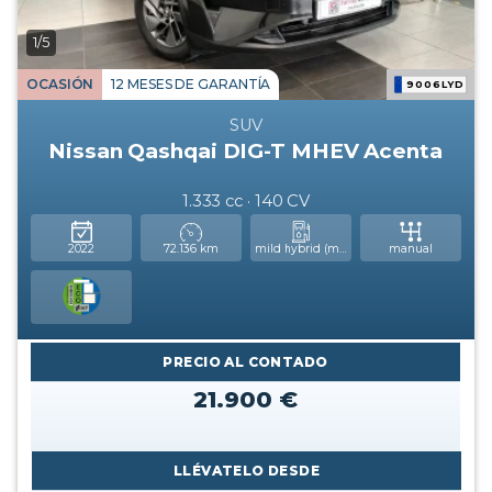
1/5
OCASIÓN
12 MESES DE GARANTÍA
9006LYD
SUV
Nissan Qashqai DIG-T MHEV Acenta
1.333 cc · 140 CV
2022
72.136 km
mild hybrid (mhev)
manual
PRECIO AL CONTADO
21.900 €
LLÉVATELO DESDE