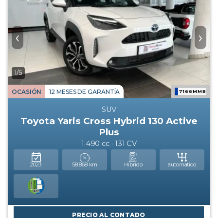
‹
›
1/5
OCASIÓN
12 MESES DE GARANTÍA
7166MMB
SUV
Toyota Yaris Cross Hybrid 130 Active
Plus
1.490 cc · 131 CV
2023
58.868 km
Híbrido
automatico
PRECIO AL CONTADO