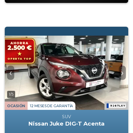
AHORRA
2.500 €
OFERTA TOP
‹
›
1/5
OCASIÓN
12 MESES DE GARANTÍA
9267LXY
SUV
Nissan Juke DIG-T Acenta