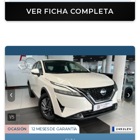
VER FICHA COMPLETA
‹
›
1/5
OCASIÓN
12 MESES DE GARANTÍA
2452LZV