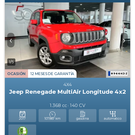
‹
›
1/5
OCASIÓN
12 MESES DE GARANTÍA
8966KDZ
4X4
Jeep Renegade MultiAir Longitude 4x2
1.368 cc · 140 CV
2017
107.887 km
gasolina
automatico