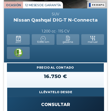
OCASIÓN
12 MESES DE GARANTÍA
3935KFG
SUV
Nissan Qashqai DIG-T N-Connecta
1.200 cc · 115 CV
2017
10.890 km
gasolina
manual
PRECIO AL CONTADO
16.750 €
LLÉVATELO DESDE
CONSULTAR