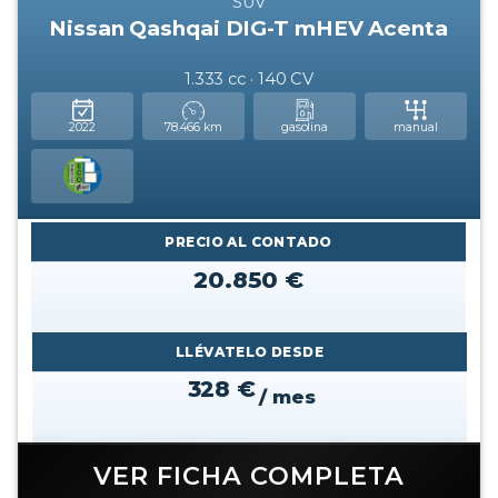
SUV
Nissan Qashqai DIG-T mHEV Acenta
1.333 cc · 140 CV
2022
78.466 km
gasolina
manual
PRECIO AL CONTADO
20.850 €
LLÉVATELO DESDE
328 €
/ mes
VER FICHA COMPLETA