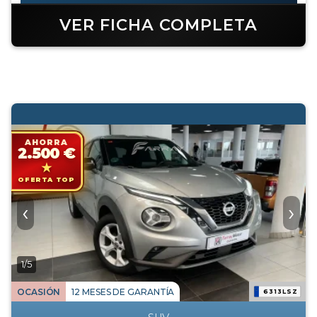
VER FICHA COMPLETA
AHORRA
2.500 €
OFERTA TOP
‹
›
1/5
OCASIÓN
12 MESES DE GARANTÍA
6313LSZ