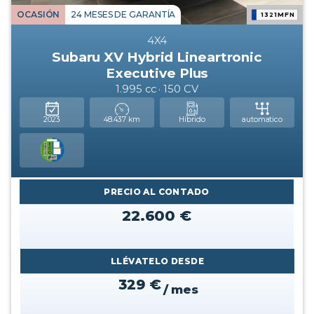
OCASIÓN
24 MESES DE GARANTÍA
1321MFN
4X4
Subaru XV Hybrid Lineartronic
Executive Plus
1.995 cc · 150 CV
2023
48.437 km
Híbrido
automatico
PRECIO AL CONTADO
22.600 €
LLÉVATELO DESDE
329 €
/ mes