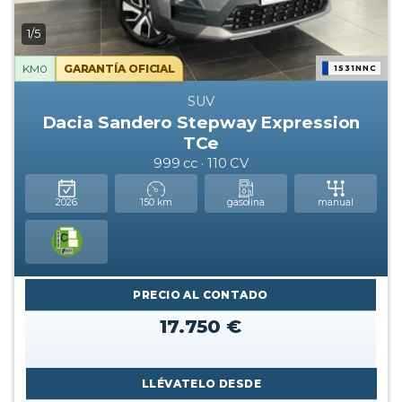
1/5
KM0
GARANTÍA OFICIAL
1531NNC
SUV
Dacia Sandero Stepway Expression
TCe
999 cc · 110 CV
2026
150 km
gasolina
manual
PRECIO AL CONTADO
17.750 €
LLÉVATELO DESDE