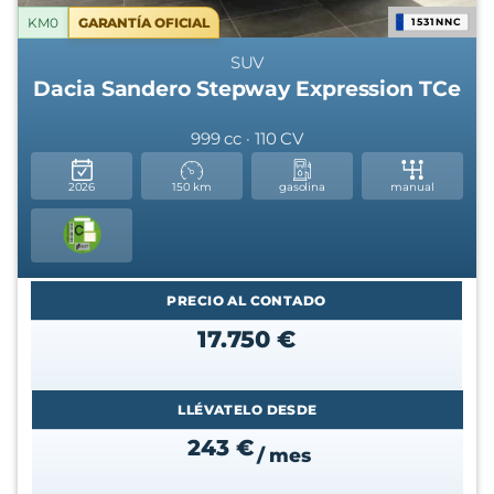
KM0
GARANTÍA OFICIAL
1531NNC
SUV
Dacia Sandero Stepway Expression TCe
999 cc · 110 CV
2026
150 km
gasolina
manual
PRECIO AL CONTADO
17.750 €
LLÉVATELO DESDE
243 €
/ mes