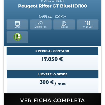
FURGONETA
Peugeot Rifter GT BlueHDI100
1.499 cc · 100 CV
2021
78.160 km
diesel
manual
PRECIO AL CONTADO
17.850 €
LLÉVATELO DESDE
308 €
/ mes
VER FICHA COMPLETA