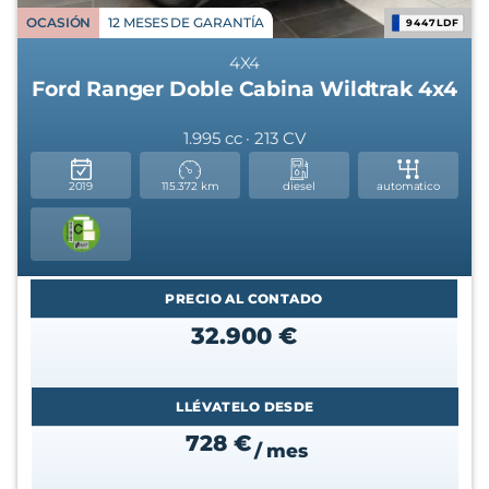
OCASIÓN
12 MESES DE GARANTÍA
9447LDF
4X4
Ford Ranger Doble Cabina Wildtrak 4x4
1.995 cc · 213 CV
2019
115.372 km
diesel
automatico
PRECIO AL CONTADO
32.900 €
LLÉVATELO DESDE
728 €
/ mes