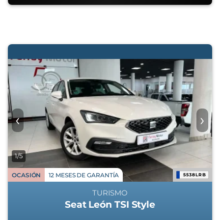
‹
›
1/5
OCASIÓN
12 MESES DE GARANTÍA
5538LRB
TURISMO
Seat León TSI Style