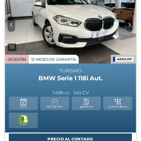
‹
›
1/5
OCASIÓN
12 MESES DE GARANTÍA
4852LDP
TURISMO
BMW Serie 1 118i Aut.
1.499 cc · 140 CV
2019
94.212 km
gasolina
automatico
PRECIO AL CONTADO