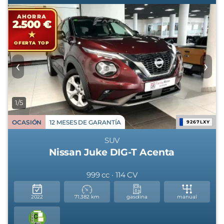
AHORRA
2.500 €
OFERTA TOP
‹
›
1/5
OCASIÓN
12 MESES DE GARANTÍA
9267LXY
SUV
Nissan Juke DIG-T Acenta
999 cc · 114 CV
2022
71.382 km
gasolina
manual