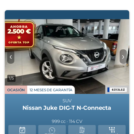
AHORRA
2.500 €
OFERTA TOP
‹
›
1/5
OCASIÓN
12 MESES DE GARANTÍA
6313LSZ
SUV
Nissan Juke DIG-T N-Connecta
999 cc · 114 CV