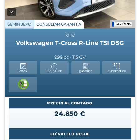
1/5
SEMINUEVO
CONSULTAR GARANTÍA
3128MNS
SUV
Volkswagen T-Cross R-Line TSI DSG
999 cc · 115 CV
2024
13.970 km
gasolina
automatico
PRECIO AL CONTADO
24.850 €
LLÉVATELO DESDE