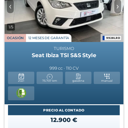
‹
›
1/5
OCASIÓN
12 MESES DE GARANTÍA
9928LRD
TURISMO
Seat Ibiza TSI S&S Style
999 cc · 110 CV
2021
75.707 km
gasolina
manual
PRECIO AL CONTADO
12.900 €