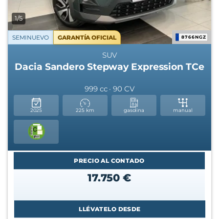
1/5
SEMINUEVO
GARANTÍA OFICIAL
8766NGZ
SUV
Dacia Sandero Stepway Expression TCe
999 cc · 90 CV
2025
225 km
gasolina
manual
PRECIO AL CONTADO
17.750 €
LLÉVATELO DESDE