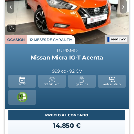
‹
›
1/5
OCASIÓN
12 MESES DE GARANTÍA
0991LWY
TURISMO
Nissan Micra IG-T Acenta
999 cc · 92 CV
2022
72.741 km
gasolina
automatico
PRECIO AL CONTADO
14.850 €