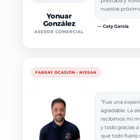
prestada y vol
nuestra próxim
Yonuar
González
— Caty García
ASESOR COMERCIAL
FARRAY OCASIÓN · NISSAN
“Fue una exper
agradable. La a
recibimos mi muj
y todo gracias a
que todo fuera 