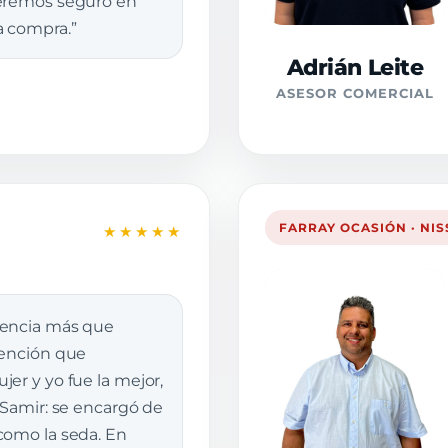
veremos seguro en
a compra.”
Adrián Leite
ASESOR COMERCIAL
FARRAY OCASIÓN · NI
★★★★★
iencia más que
tención que
er y yo fue la mejor,
 Samir: se encargó de
como la seda. En