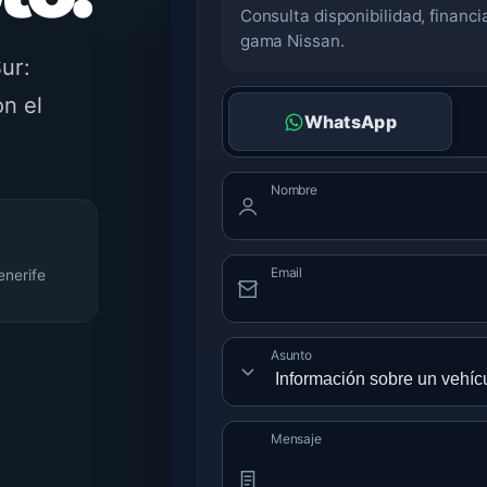
Consulta disponibilidad, financ
gama Nissan.
ur:
on el
WhatsApp
Nombre
8
Email
enerife
Asunto
Mensaje