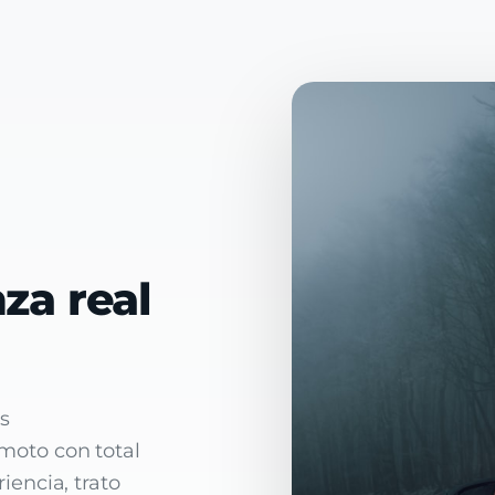
za real
s
oto con total
encia, trato