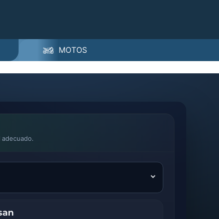
MOTOS
l adecuado.
san