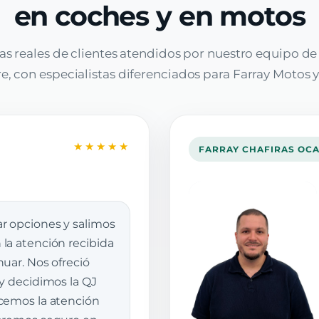
en coches y en motos
as reales de clientes atendidos por nuestro equipo d
, con especialistas diferenciados para Farray Motos y
★★★★★
FARRAY CHAFIRAS OC
r opciones y salimos
la atención recibida
uar. Nos ofreció
 y decidimos la QJ
cemos la atención