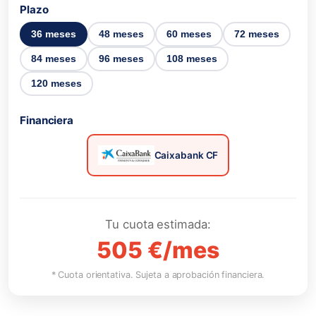
Plazo
36 meses
48 meses
60 meses
72 meses
84 meses
96 meses
108 meses
120 meses
Financiera
Caixabank CF
Tu cuota estimada:
505 €/mes
* Cuota orientativa. Sujeta a aprobación financiera.