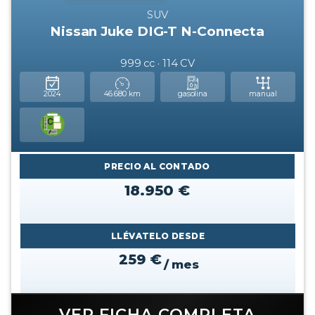
SUV
Nissan Juke DIG-T N-Connecta
999 cc · 114 CV
2024
46.680 km
gasolina
manual
PRECIO AL CONTADO
18.950 €
LLÉVATELO DESDE
259 €
/ mes
VER FICHA COMPLETA