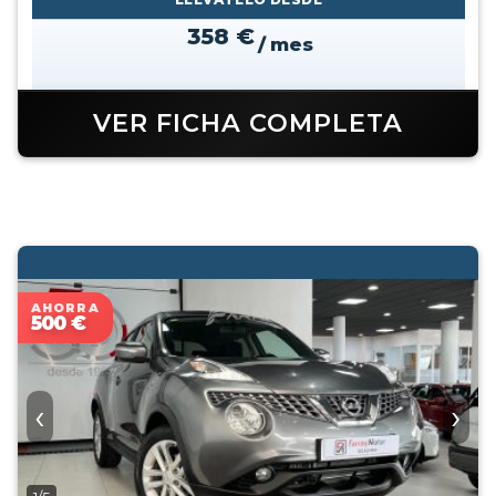
358 €
/ mes
VER FICHA COMPLETA
AHORRA
500 €
‹
›