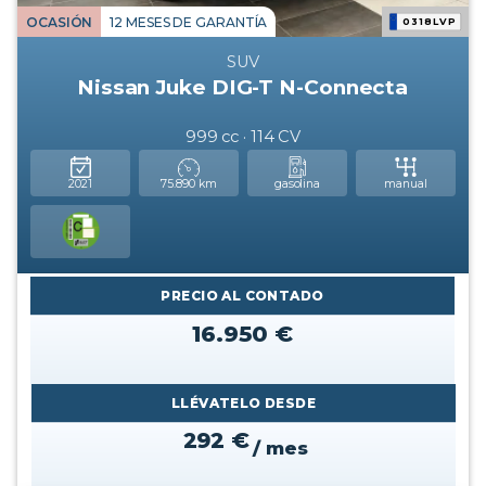
OCASIÓN
12 MESES DE GARANTÍA
0318LVP
SUV
Nissan Juke DIG-T N-Connecta
999 cc · 114 CV
2021
75.890 km
gasolina
manual
PRECIO AL CONTADO
16.950 €
LLÉVATELO DESDE
292 €
/ mes