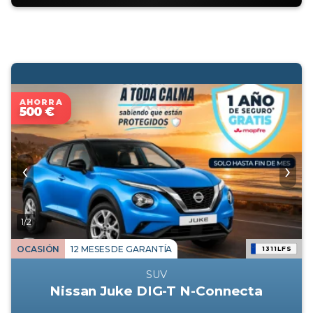
AHORRA
500 €
‹
›
1/2
OCASIÓN
12 MESES DE GARANTÍA
1311LFS
SUV
Nissan Juke DIG-T N-Connecta