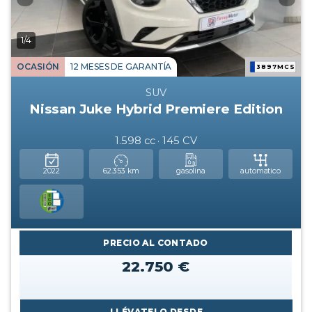
1/4
OCASIÓN
12 MESES DE GARANTÍA
3897MCS
SUV
Nissan Juke Hybrid Premiere Edition
1.598 cc · 145 CV
2022
62.353 km
gasolina
automatico
PRECIO AL CONTADO
22.750 €
LLÉVATELO DESDE