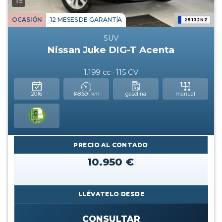
1/5
OCASIÓN
12 MESES DE GARANTÍA
2513JNZ
SUV
Nissan Juke DIG-T Acenta
1.199 cc · 115 CV
2016
148.691 km
gasolina
manual
PRECIO AL CONTADO
10.950 €
LLÉVATELO DESDE
CONSULTAR