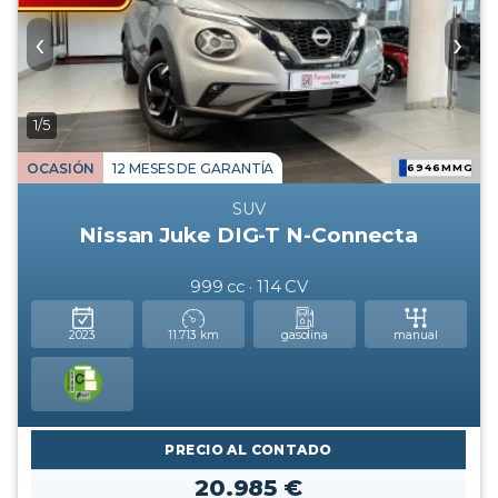
‹
›
1/5
OCASIÓN
12 MESES DE GARANTÍA
6946MMG
SUV
Nissan Juke DIG-T N-Connecta
999 cc · 114 CV
2023
11.713 km
gasolina
manual
PRECIO AL CONTADO
20.985 €