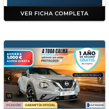
VER FICHA COMPLETA
AHORRA
1.000 €
SUPER OFERTA
‹
›
1/5
OCASIÓN
GARANTÍA OFICIAL
6433MMW