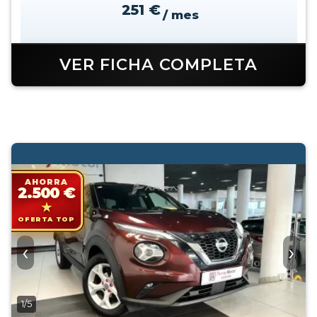
251 €
/ mes
VER FICHA COMPLETA
AHORRA
2.500 €
OFERTA TOP
‹
›
1/5