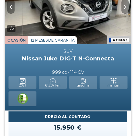
‹
›
1/5
OCASIÓN
12 MESES DE GARANTÍA
6313LSZ
SUV
Nissan Juke DIG-T N-Connecta
999 cc · 114 CV
2021
61.267 km
gasolina
manual
PRECIO AL CONTADO
15.950 €