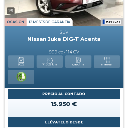
1/5
OCASIÓN
12 MESES DE GARANTÍA
9267LXY
SUV
Nissan Juke DIG-T Acenta
999 cc · 114 CV
2022
71.382 km
gasolina
manual
PRECIO AL CONTADO
15.950 €
LLÉVATELO DESDE