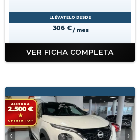
LLÉVATELO DESDE
306 €
/ mes
VER FICHA COMPLETA
AHORRA
2.500 €
OFERTA TOP
‹
›