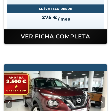
LLÉVATELO DESDE
275 €
/ mes
VER FICHA COMPLETA
AHORRA
2.500 €
OFERTA TOP
‹
›