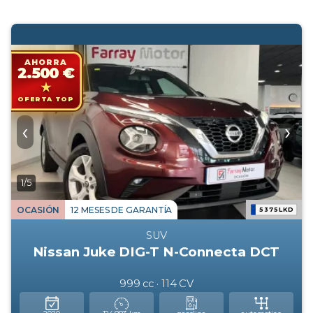
AHORRA
2.500 €
OFERTA TOP
‹
›
1/5
OCASIÓN
12 MESES DE GARANTÍA
5375LKD
SUV
Nissan Juke DIG-T N-Connecta DCT
999 cc · 114 CV