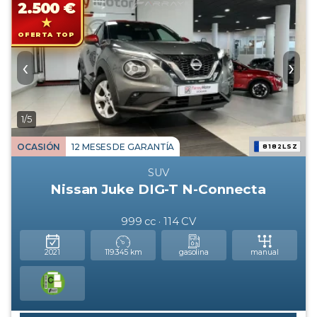
2.500 €
OFERTA TOP
‹
›
1/5
OCASIÓN
12 MESES DE GARANTÍA
8182LSZ
SUV
Nissan Juke DIG-T N-Connecta
999 cc · 114 CV
2021
119.345 km
gasolina
manual