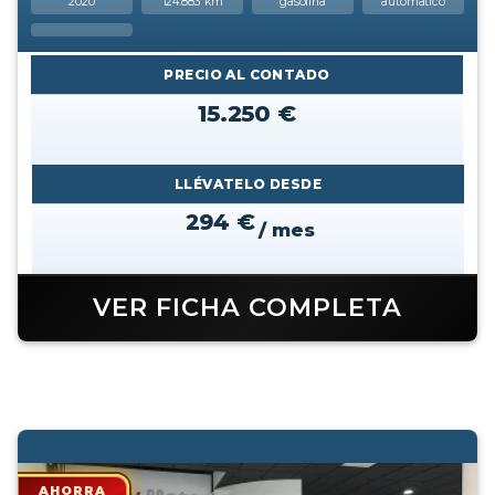
2020
124.883 km
gasolina
automatico
PRECIO AL CONTADO
15.250 €
LLÉVATELO DESDE
294 €
/ mes
VER FICHA COMPLETA
AHORRA