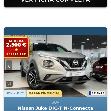
AHORRA
2.500 €
OFERTA TOP
‹
›
1/5
SEMINUEVO
GARANTÍA OFICIAL
6313MZP
SUV
Nissan Juke DIG-T N-Connecta