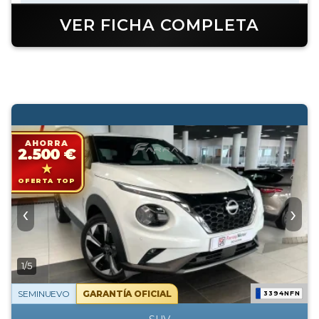
VER FICHA COMPLETA
AHORRA
2.500 €
OFERTA TOP
‹
›
1/5
SEMINUEVO
GARANTÍA OFICIAL
3394NFN