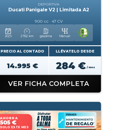
DEPORTIVA
Ducati Panigale V2 | Limitada A2
900 cc · 47 CV
2025
2.762 km
gasolina
Manual
PRECIO AL CONTADO
LLÉVATELO DESDE
284 €
14.995 €
/ mes
VER FICHA COMPLETA
AHORRA
505 €
SOLO ESTE MES