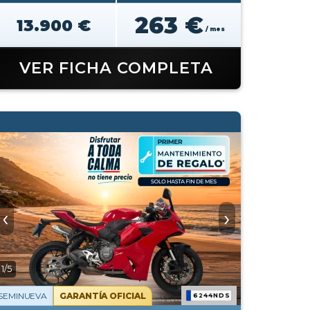
263 €
13.900 €
/ mes
VER FICHA COMPLETA
‹
›
1/5
SEMINUEVA
GARANTÍA OFICIAL
6244NDS