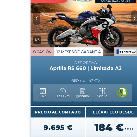
‹
›
1/5
OCASIÓN
12 MESES DE GARANTÍA
9546MGJ
DEPORTIVA
Aprilia RS 660 | Limitada A2
660 cc · 47 CV
2023
8.209 km
gasolina
Manual
PRECIO AL CONTADO
LLÉVATELO DESDE
184 €
9.695 €
/ mes