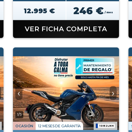
246 €
12.995 €
/ mes
VER FICHA COMPLETA
‹
›
1/5
OCASIÓN
12 MESES DE GARANTÍA
1082LNH