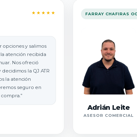
★★★★★
FARRAY CHAFIRAS O
r opciones y salimos
la atención recibida
uar. Nos ofreció
y decidimos la QJ ATR
s la atención
veremos seguro en
 compra.”
Adrián Leite
ASESOR COMERCIAL