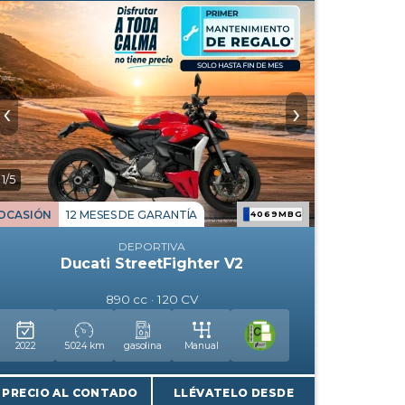
‹
›
1/5
OCASIÓN
12 MESES DE GARANTÍA
4069MBG
DEPORTIVA
Ducati StreetFighter V2
890 cc · 120 CV
2022
5.024 km
gasolina
Manual
PRECIO AL CONTADO
LLÉVATELO DESDE