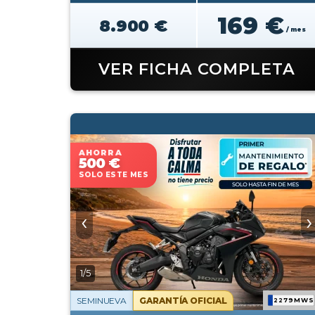
169 €
8.900 €
/ mes
VER FICHA COMPLETA
AHORRA
500 €
SOLO ESTE MES
‹
›
1/5
SEMINUEVA
GARANTÍA OFICIAL
2279MWS