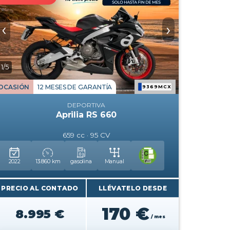
‹
›
1/5
OCASIÓN
12 MESES DE GARANTÍA
9369MCX
DEPORTIVA
Aprilia RS 660
659 cc · 95 CV
2022
13.860 km
gasolina
Manual
PRECIO AL CONTADO
LLÉVATELO DESDE
170 €
8.995 €
/ mes