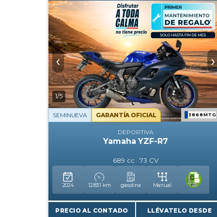
‹
›
1/5
SEMINUEVA
GARANTÍA OFICIAL
3868MTG
DEPORTIVA
Yamaha YZF-R7
689 cc · 73 CV
2024
12.831 km
gasolina
Manual
PRECIO AL CONTADO
LLÉVATELO DESDE