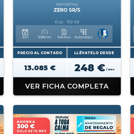
DEPORTIVA
ZERO SR/S
0 cc · 110 CV
2021
9.389 km
Eléctrico
Automático
PRECIO AL CONTADO
LLÉVATELO DESDE
248 €
13.085 €
/ mes
VER FICHA COMPLETA
AHORRA
300 €
SOLO ESTE MES