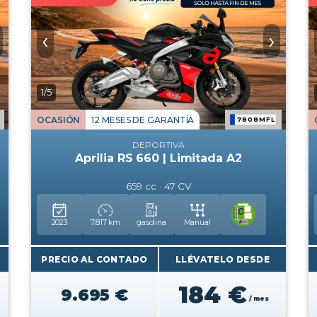
‹
›
1/5
OCASIÓN
12 MESES DE GARANTÍA
7808MFL
DEPORTIVA
Aprilia RS 660 | Limitada A2
659 cc · 47 CV
2023
7.817 km
gasolina
Manual
PRECIO AL CONTADO
LLÉVATELO DESDE
184 €
9.695 €
/ mes