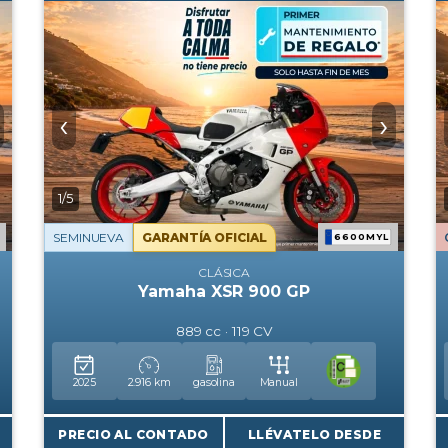
‹
›
1/5
SEMINUEVA
GARANTÍA OFICIAL
6600MYL
CLÁSICA
Yamaha XSR 900 GP
889 cc · 119 CV
2025
2.916 km
gasolina
Manual
PRECIO AL CONTADO
LLÉVATELO DESDE