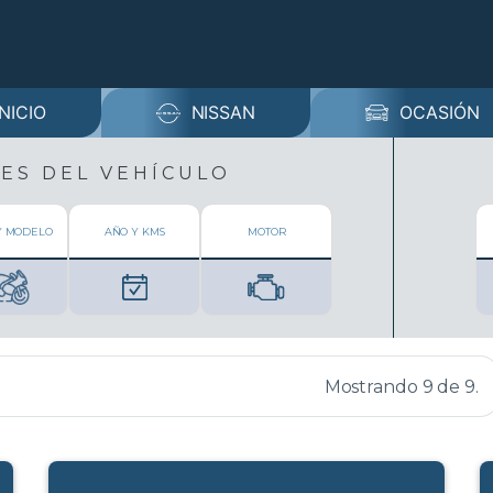
INICIO
NISSAN
OCASIÓN
ES DEL VEHÍCULO
Y MODELO
AÑO Y KMS
MOTOR
Mostrando
9
de
9
.