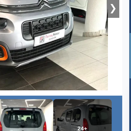
❯
24+