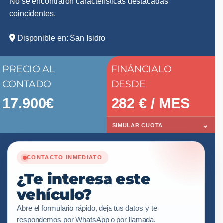
No se encontraron características destacadas
coincidentes.
Disponible en: San Isidro
PRECIO AL
FINÁNCIALO
CONTADO
DESDE
17.900€
282
€ / MES
⌄
SIMULAR CUOTA
CONTACTO INMEDIATO
¿Te interesa este
vehículo?
Abre el formulario rápido, deja tus datos y te
respondemos por WhatsApp o por llamada.