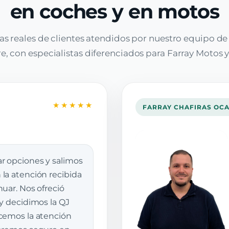
en coches y en motos
as reales de clientes atendidos por nuestro equipo d
, con especialistas diferenciados para Farray Motos y
★★★★★
FARRAY CHAFIRAS OC
r opciones y salimos
la atención recibida
uar. Nos ofreció
 y decidimos la QJ
cemos la atención