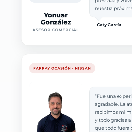
prestada y vol
nuestra próxim
Yonuar
González
— Caty García
ASESOR COMERCIAL
FARRAY OCASIÓN · NISSAN
“Fue una exper
agradable. La a
recibimos mi muj
y todo gracias a
que todo fuera 