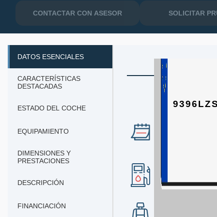
CONTACTAR CON ASESOR
SOLICITAR P
DATOS ESENCIALES
CARACTERÍSTICAS
DESTACADAS
9396LZ
ESTADO DEL COCHE
EQUIPAMIENTO
AÑO
2022
DIMENSIONES Y
PRESTACIONES
COMBUSTIBLE
diesel
DESCRIPCIÓN
FINANCIACIÓN
Nº DE PLAZAS