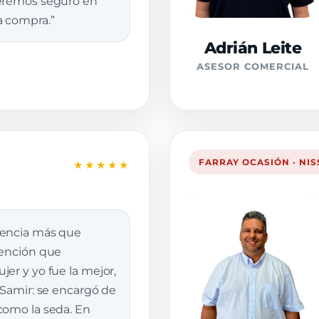
veremos seguro en
a compra.”
Adrián Leite
ASESOR COMERCIAL
FARRAY OCASIÓN · NI
★★★★★
iencia más que
tención que
er y yo fue la mejor,
 Samir: se encargó de
como la seda. En