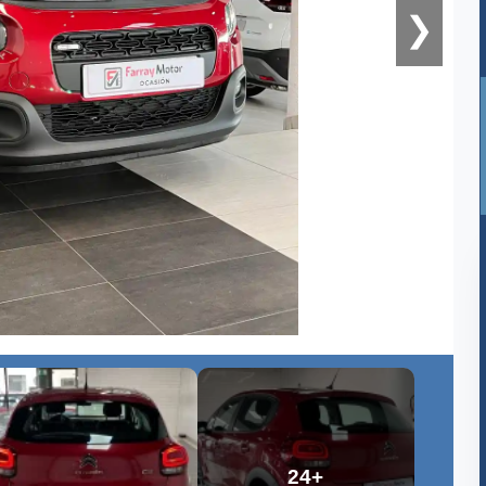
❯
24+