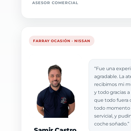
ASESOR COMERCIAL
FARRAY OCASIÓN · NISSAN
“Fue una exper
agradable. La a
recibimos mi muj
y todo gracias a
que todo fuera 
todo momento e
servicial, y pud
coche soñado.”
Samir Castro