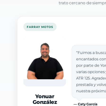
trato cercano de siempre
FARRAY MOTOS
“Fuimos a busca
encantados con 
por parte de Yon
varias opciones
ATR 125. Agrade
prestada y vol
nuestra próxim
Yonuar
González
— Caty García