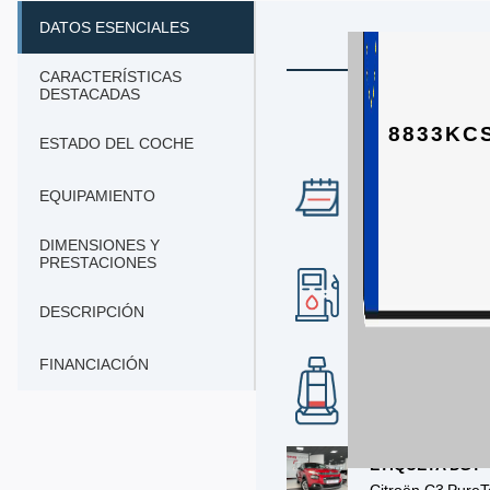
DATOS ESENCIALES
CARACTERÍSTICAS
DESTACADAS
8833KC
ESTADO DEL COCHE
EQUIPAMIENTO
AÑO
2017
DIMENSIONES Y
PRESTACIONES
COMBUSTIBLE
gasolina
DESCRIPCIÓN
FINANCIACIÓN
Nº DE PLAZAS
5
ETIQUETA DGT
Citroën C3 PureT