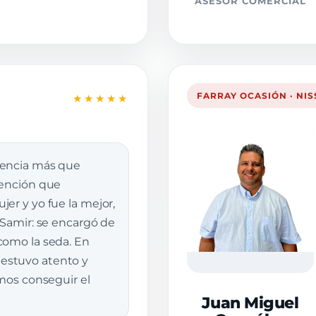
ASESOR COMERCIAL
FARRAY OCASIÓN · NI
★★★★★
iencia más que
tención que
er y yo fue la mejor,
 Samir: se encargó de
como la seda. En
stuvo atento y
imos conseguir el
Juan Miguel