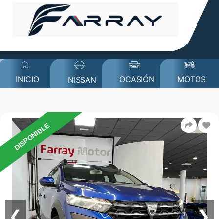
MOTOS
INICIO
OCASIÓN
NISSAN
DISPONIBLE
❮
❯