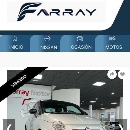
MOTOS
INICIO
OCASIÓN
NISSAN
VENDIDO
❮
❯