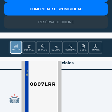
MATRÍCULA
COMPROBAR DISPONIBILIDAD
RESÉRVALO ONLINE
DATOS
DESTAC.
ESTADO
EQUIPO
MEDIDAS
DESC.
FINANC.
Datos Esenciales
0807LRR
CONDICIÓN
Ocasión