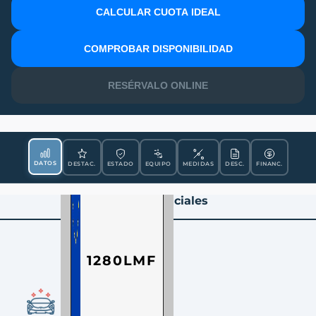
CALCULAR CUOTA IDEAL
MATRÍCULA
COMPROBAR DISPONIBILIDAD
RESÉRVALO ONLINE
DATOS
DESTAC.
ESTADO
EQUIPO
MEDIDAS
DESC.
FINANC.
Datos Esenciales
1280LMF
CONDICIÓN