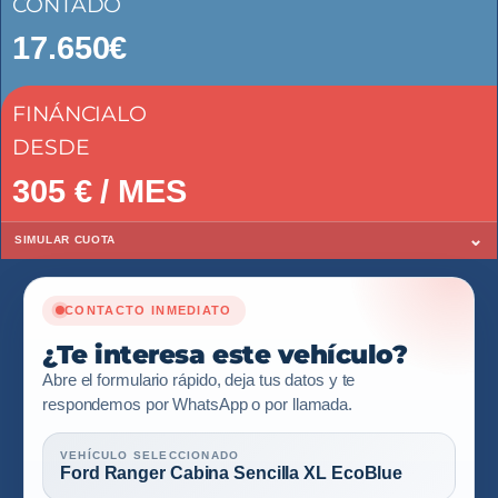
CONTADO
17.650€
FINÁNCIALO
DESDE
305
€ / MES
⌄
SIMULAR CUOTA
CONTACTO INMEDIATO
¿Te interesa este vehículo?
Abre el formulario rápido, deja tus datos y te
respondemos por WhatsApp o por llamada.
VEHÍCULO SELECCIONADO
Ford Ranger Cabina Sencilla XL EcoBlue