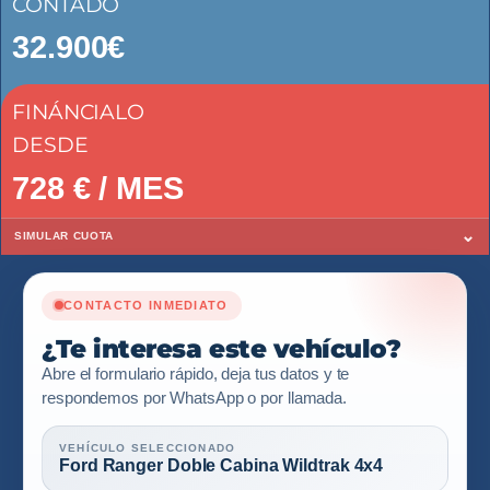
CONTADO
32.900€
FINÁNCIALO
DESDE
728
€ / MES
⌄
SIMULAR CUOTA
CONTACTO INMEDIATO
¿Te interesa este vehículo?
Abre el formulario rápido, deja tus datos y te
respondemos por WhatsApp o por llamada.
VEHÍCULO SELECCIONADO
Ford Ranger Doble Cabina Wildtrak 4x4