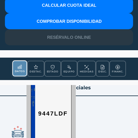
CALCULAR CUOTA IDEAL
MATRÍCULA
COMPROBAR DISPONIBILIDAD
RESÉRVALO ONLINE
DATOS
DESTAC.
ESTADO
EQUIPO
MEDIDAS
DESC.
FINANC.
Datos Esenciales
9447LDF
CONDICIÓN