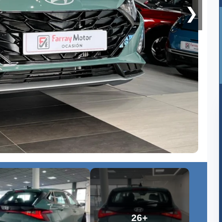
❯
26+