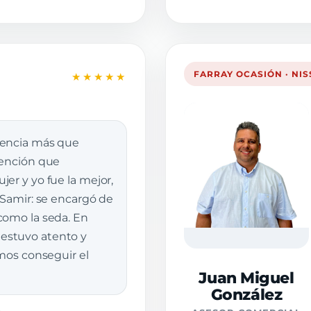
FARRAY OCASIÓN · NI
★★★★★
iencia más que
tención que
er y yo fue la mejor,
 Samir: se encargó de
como la seda. En
stuvo atento y
imos conseguir el
Juan Miguel
González