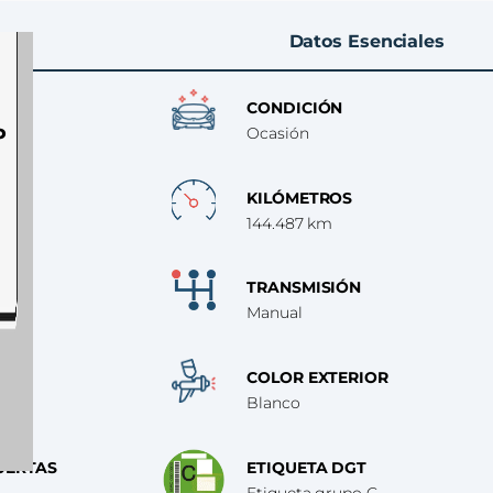
Datos Esenciales
CONDICIÓN
P
Ocasión
KILÓMETROS
144.487 km
TRANSMISIÓN
Manual
COLOR EXTERIOR
Blanco
UERTAS
ETIQUETA DGT
Etiqueta grupo C