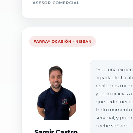
ASESOR COMERCIAL
FARRAY OCASIÓN · NISSAN
“Fue una exper
agradable. La a
recibimos mi muj
y todo gracias a
que todo fuera 
todo momento e
servicial, y pud
coche soñado.”
Samir Castro