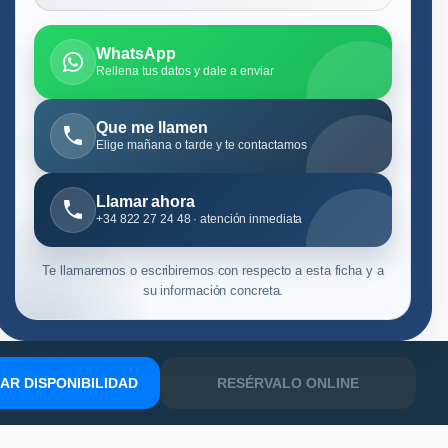
WhatsApp
Rellena tus datos y dale a enviar
Que me llamen
Elige mañana o tarde y te contactamos
Llamar ahora
+34 822 27 24 48 · atención inmediata
Te llamaremos o escribiremos con respecto a esta ficha y a
su información concreta.
R DISPONIBILIDAD
RESÉRVALO ONLINE