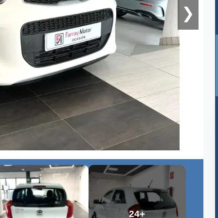
❯
24+