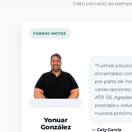
trato cercano de siempre
FARRAY MOTOS
“Fuimos a busca
encantados con 
por parte de Yon
varias opciones
ATR 125. Agrade
prestada y vol
nuestra próxim
Yonuar
González
— Caty García