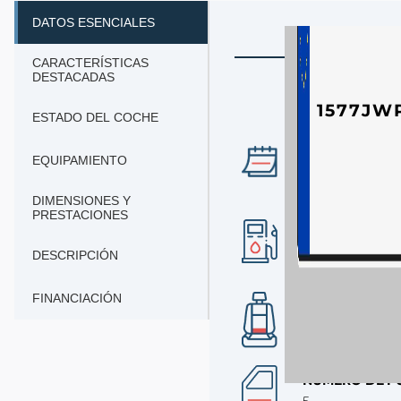
DATOS ESENCIALES
CARACTERÍSTICAS
DESTACADAS
1577JW
ESTADO DEL COCHE
AÑO
EQUIPAMIENTO
2017
DIMENSIONES Y
PRESTACIONES
COMBUSTIBLE
gasolina
DESCRIPCIÓN
FINANCIACIÓN
Nº DE PLAZAS
5
NÚMERO DE P
5