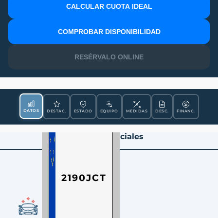
CALCULAR CUOTA IDEAL
MATRÍCULA
COMPROBAR DISPONIBILIDAD
RESÉRVALO ONLINE
DATOS
DESTAC.
ESTADO
EQUIPO
MEDIDAS
DESC.
FINANC.
Datos Esenciales
2190JCT
CONDICIÓN
Ocasión