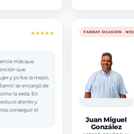
FARRAY OCASIÓN · NI
★★★★★
iencia más que
tención que
er y yo fue la mejor,
 Samir: se encargó de
como la seda. En
stuvo atento y
imos conseguir el
Juan Miguel
González