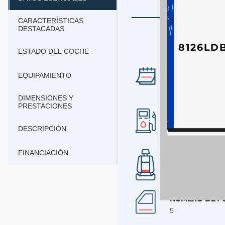
CARACTERÍSTICAS
DESTACADAS
8126LD
ESTADO DEL COCHE
AÑO
EQUIPAMIENTO
2019
DIMENSIONES Y
PRESTACIONES
COMBUSTIBLE
gasolina
DESCRIPCIÓN
FINANCIACIÓN
Nº DE PLAZAS
5
NÚMERO DE P
5