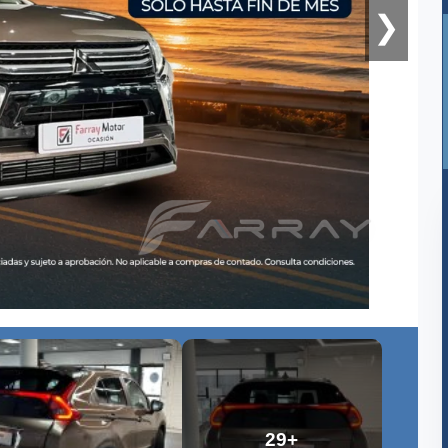
❯
29+