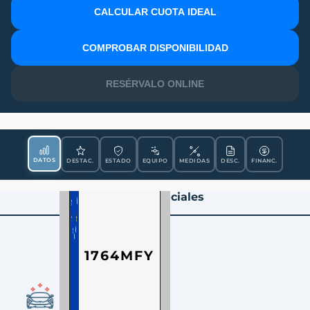
CALCULAR CUOTA IDEAL
MATRÍCULA
COMPROBAR DISPONIBILIDAD
RESÉRVALO ONLINE
DATOS
DESTAC.
ESTADO
EQUIPO
MEDIDAS
DESC.
FINANC.
Datos Esenciales
1764MFY
CONDICIÓN