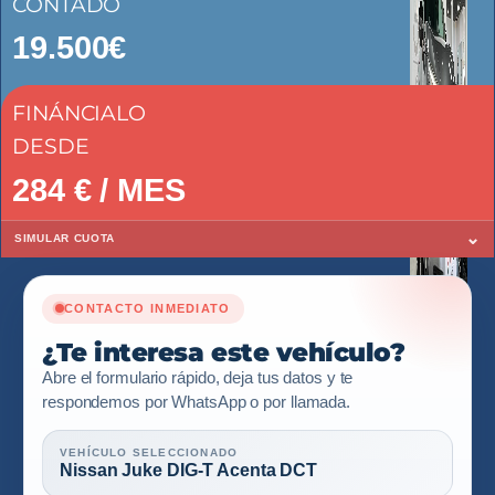
CONTADO
19.500€
FINÁNCIALO
DESDE
284
€ / MES
⌄
SIMULAR CUOTA
CONTACTO INMEDIATO
¿Te interesa este vehículo?
Abre el formulario rápido, deja tus datos y te
respondemos por WhatsApp o por llamada.
VEHÍCULO SELECCIONADO
Nissan Juke DIG-T Acenta DCT