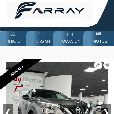
MOTOS
INICIO
OCASIÓN
NISSAN
VENDIDO
❮
❯