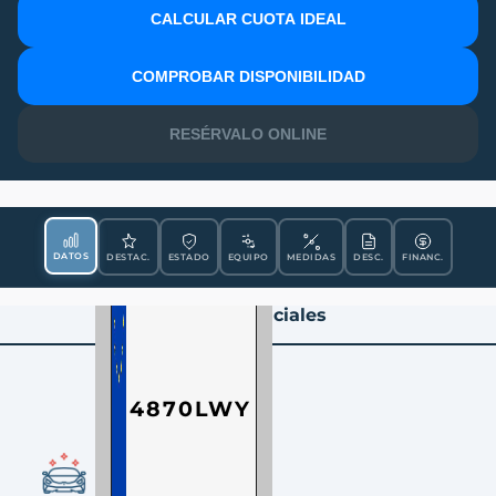
CALCULAR CUOTA IDEAL
MATRÍCULA
COMPROBAR DISPONIBILIDAD
RESÉRVALO ONLINE
DATOS
DESTAC.
ESTADO
EQUIPO
MEDIDAS
DESC.
FINANC.
Datos Esenciales
4870LWY
CONDICIÓN