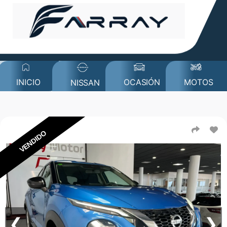
MOTOS
INICIO
OCASIÓN
NISSAN
VENDIDO
❮
❯