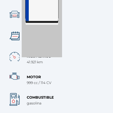
Ocasión
CATEGORÍA
SUV
AÑO
2020
KILÓMETROS
41.921 km
MOTOR
999 cc / 114 CV
COMBUSTIBLE
gasolina