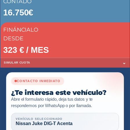
CONTADO
16.750€
FINÁNCIALO
DESDE
323
€ / MES
⌄
SIMULAR CUOTA
CONTACTO INMEDIATO
¿Te interesa este vehículo?
Abre el formulario rápido, deja tus datos y te
respondemos por WhatsApp o por llamada.
VEHÍCULO SELECCIONADO
Nissan Juke DIG-T Acenta