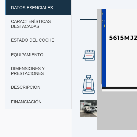
DATOS ESENCIALES
CARACTERÍSTICAS
DESTACADAS
5615MJ
ESTADO DEL COCHE
AÑO
EQUIPAMIENTO
2016
DIMENSIONES Y
PRESTACIONES
Nº DE PLAZAS
5
DESCRIPCIÓN
FINANCIACIÓN
ETIQUETA DGT
Nissan Juke DI