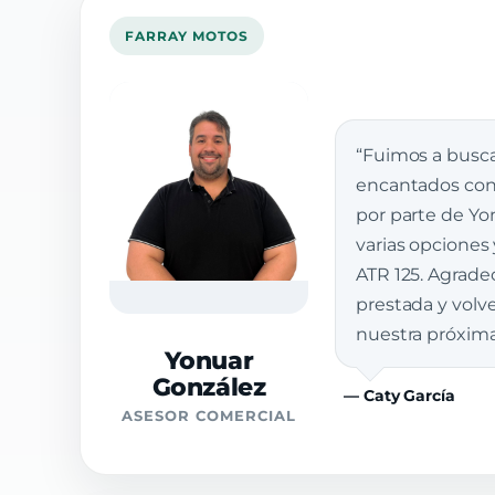
FARRAY MOTOS
“Fuimos a busca
encantados con 
por parte de Yon
varias opciones
ATR 125. Agrade
prestada y vol
nuestra próxim
Yonuar
González
— Caty García
ASESOR COMERCIAL