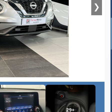
❯
29+