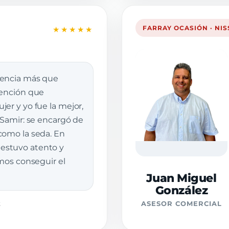
FARRAY OCASIÓN · NI
★★★★★
iencia más que
tención que
er y yo fue la mejor,
 Samir: se encargó de
como la seda. En
stuvo atento y
imos conseguir el
Juan Miguel
González
z
ASESOR COMERCIAL