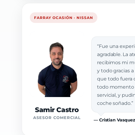
FARRAY OCASIÓN · NISSAN
“Fue una exper
agradable. La a
recibimos mi muj
y todo gracias a
que todo fuera 
todo momento e
servicial, y pud
coche soñado.”
Samir Castro
ASESOR COMERCIAL
— Cristian Vasque