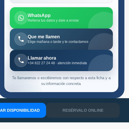
WhatsApp
Rellena tus datos y dale a enviar
Que me llamen
Elige mañana o tarde y te contactamos
Llamar ahora
+34 822 27 24 48 · atención inmediata
Te llamaremos o escribiremos con respecto a esta ficha y a
su información concreta.
R DISPONIBILIDAD
RESÉRVALO ONLINE