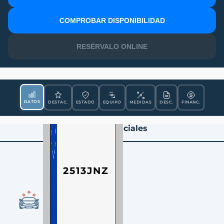
MATRÍCULA
COMPROBAR DISPONIBILIDAD
RESÉRVALO ONLINE
DATOS
DESTAC.
ESTADO
EQUIPO
MEDIDAS
DESC.
FINANC.
Datos Esenciales
2513JNZ
CONDICIÓN
Ocasión