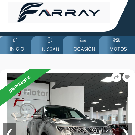
MOTOS
INICIO
OCASIÓN
NISSAN
DISPONIBLE
❮
❯