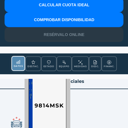
CALCULAR CUOTA IDEAL
MATRÍCULA
COMPROBAR DISPONIBILIDAD
RESÉRVALO ONLINE
DATOS
DESTAC.
ESTADO
EQUIPO
MEDIDAS
DESC.
FINANC.
Datos Esenciales
9814MSK
CONDICIÓN