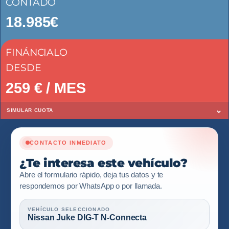
CONTADO
18.985€
FINÁNCIALO
DESDE
259
€ / MES
⌄
SIMULAR CUOTA
CONTACTO INMEDIATO
¿Te interesa este vehículo?
Abre el formulario rápido, deja tus datos y te
respondemos por WhatsApp o por llamada.
VEHÍCULO SELECCIONADO
Nissan Juke DIG-T N-Connecta