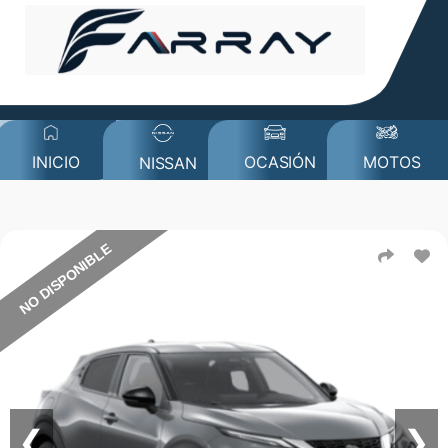
MOTOS
INICIO
OCASIÓN
NISSAN
NO DISPONIBLE
❮
❯