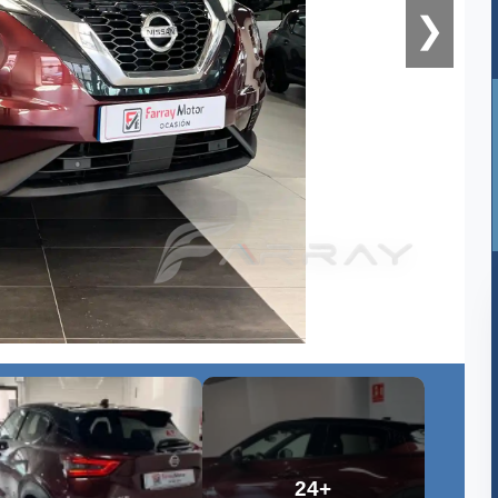
❯
24+