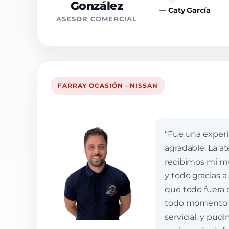
González
— Caty García
ASESOR COMERCIAL
FARRAY OCASIÓN · NISSAN
“Fue una exper
agradable. La a
recibimos mi muj
y todo gracias a
que todo fuera 
todo momento e
servicial, y pud