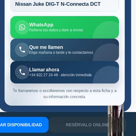
Nissan Juke DIG-T N-Connecta DCT
WhatsApp
Rellena tus datos y dale a enviar
Que me llamen
Elige mañana o tarde y te contactamos
Llamar ahora
+34 822 27 24 48 · atención inmediata
Te llamaremos o escribiremos con respecto a esta ficha y a
su información concreta.
R DISPONIBILIDAD
RESÉRVALO ONLINE