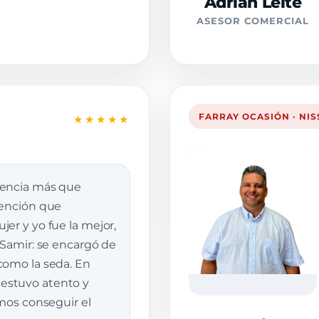
Adrián Leite
ASESOR COMERCIAL
FARRAY OCASIÓN · NI
★★★★★
iencia más que
tención que
er y yo fue la mejor,
 Samir: se encargó de
como la seda. En
stuvo atento y
imos conseguir el