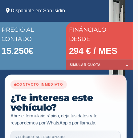
Disponible en: San Isidro
PRECIO AL
FINÁNCIALO
CONTADO
DESDE
15.250€
294
€ / MES
⌄
SIMULAR CUOTA
CONTACTO INMEDIATO
¿Te interesa este
vehículo?
Abre el formulario rápido, deja tus datos y te
respondemos por WhatsApp o por llamada.
VEHÍCULO SELECCIONADO