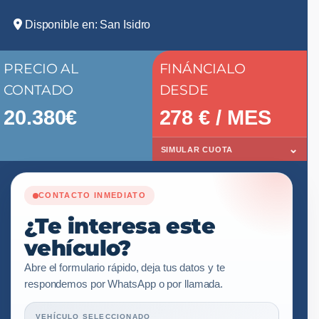
Disponible en: San Isidro
PRECIO AL
FINÁNCIALO
CONTADO
DESDE
20.380€
278
€ / MES
⌄
SIMULAR CUOTA
CONTACTO INMEDIATO
¿Te interesa este
vehículo?
Abre el formulario rápido, deja tus datos y te
respondemos por WhatsApp o por llamada.
VEHÍCULO SELECCIONADO