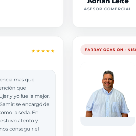
Adrián Leite
ASESOR COMERCIAL
FARRAY OCASIÓN · NI
★★★★★
iencia más que
tención que
er y yo fue la mejor,
 Samir: se encargó de
como la seda. En
stuvo atento y
imos conseguir el