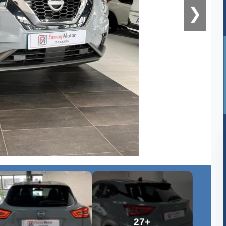
❯
27+