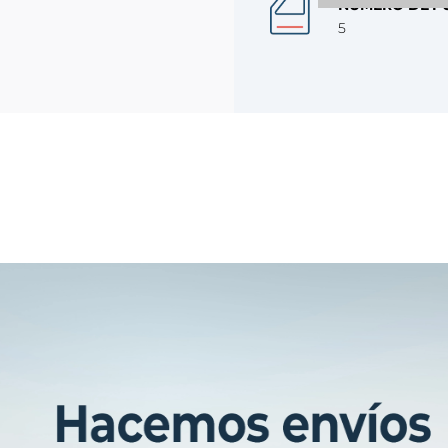
NÚMERO DE P
5