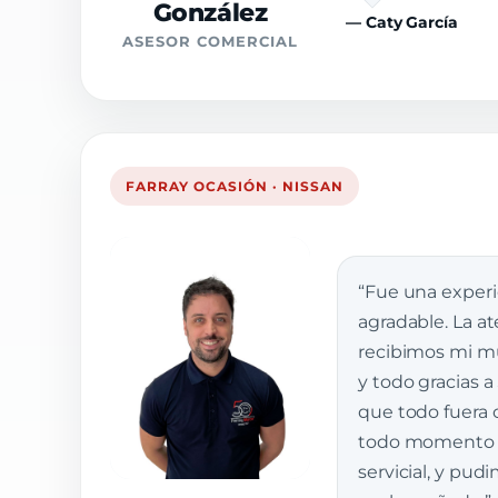
González
— Caty García
ASESOR COMERCIAL
FARRAY OCASIÓN · NISSAN
“Fue una exper
agradable. La a
recibimos mi muj
y todo gracias a
que todo fuera 
todo momento e
servicial, y pud