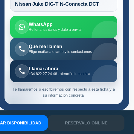
Nissan Juke DIG-T N-Connecta DCT
WhatsApp
Rellena tus datos y dale a enviar
Que me llamen
Elige mañana o tarde y te contactamos
Llamar ahora
+34 822 27 24 48 · atención inmediata
Te llamaremos o escribiremos con respecto a esta ficha y a
su información concreta.
R DISPONIBILIDAD
RESÉRVALO ONLINE