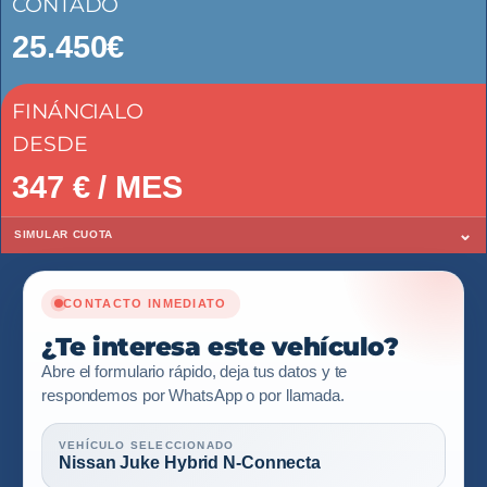
CONTADO
25.450€
FINÁNCIALO
DESDE
347
€ / MES
⌄
SIMULAR CUOTA
CONTACTO INMEDIATO
¿Te interesa este vehículo?
Abre el formulario rápido, deja tus datos y te
respondemos por WhatsApp o por llamada.
VEHÍCULO SELECCIONADO
Nissan Juke Hybrid N-Connecta