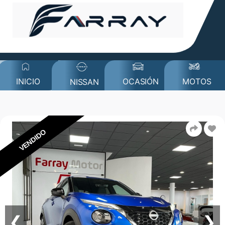
MOTOS
INICIO
OCASIÓN
NISSAN
VENDIDO
❮
❯