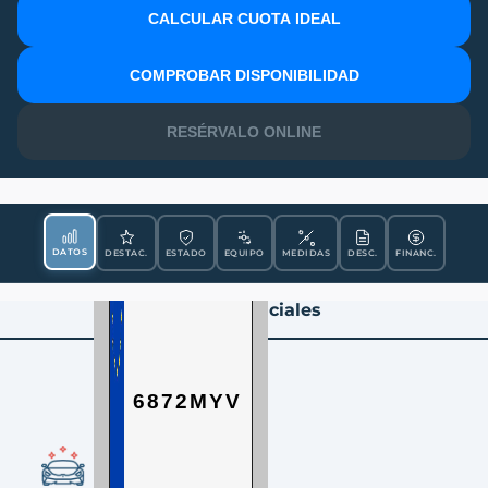
CALCULAR CUOTA IDEAL
MATRÍCULA
COMPROBAR DISPONIBILIDAD
RESÉRVALO ONLINE
DATOS
DESTAC.
ESTADO
EQUIPO
MEDIDAS
DESC.
FINANC.
Datos Esenciales
6872MYV
CONDICIÓN