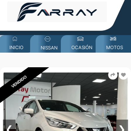
MOTOS
INICIO
OCASIÓN
NISSAN
VENDIDO
❮
❯