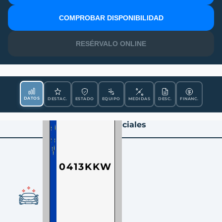
MATRÍCULA
COMPROBAR DISPONIBILIDAD
RESÉRVALO ONLINE
DATOS
DESTAC.
ESTADO
EQUIPO
MEDIDAS
DESC.
FINANC.
Datos Esenciales
0413KKW
CONDICIÓN
Ocasión