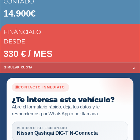
CONTADO
14.900€
FINÁNCIALO
DESDE
330
€ / MES
⌄
SIMULAR CUOTA
CONTACTO INMEDIATO
¿Te interesa este vehículo?
Abre el formulario rápido, deja tus datos y te
respondemos por WhatsApp o por llamada.
VEHÍCULO SELECCIONADO
Nissan Qashqai DIG-T N-Connecta