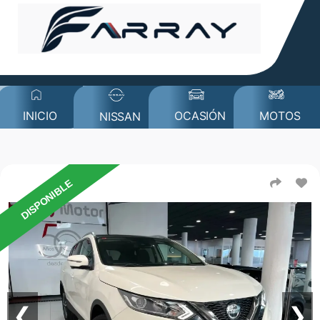
MOTOS
INICIO
OCASIÓN
NISSAN
DISPONIBLE
❮
❯