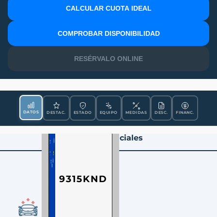
CALCULAR CUOTA IDEAL
MATRÍCULA
COMPROBAR DISPONIBILIDAD
RESÉRVALO ONLINE
DATOS
DESTAC.
ESTADO
EQUIPO
MEDIDAS
DESC.
FINANC.
Datos Esenciales
9315KND
CONDICIÓN