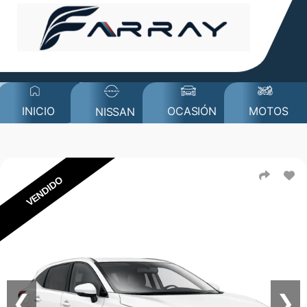
MOTOS
INICIO
OCASIÓN
NISSAN
VENDIDO
❮
❯