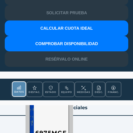
SOLICITAR PRUEBA
CALCULAR CUOTA IDEAL
MATRÍCULA
COMPROBAR DISPONIBILIDAD
RESÉRVALO ONLINE
DATOS
DESTAC.
ESTADO
EQUIPO
MEDIDAS
DESC.
FINANC.
Datos Esenciales
6975MGF