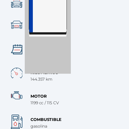
CONDICIÓN
Ocasión
CATEGORÍA
SUV
AÑO
2017
KILÓMETROS
144.357 km
MOTOR
1199 cc / 115 CV
COMBUSTIBLE
gasolina