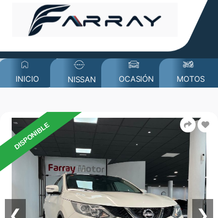
MOTOS
INICIO
OCASIÓN
NISSAN
DISPONIBLE
❮
❯