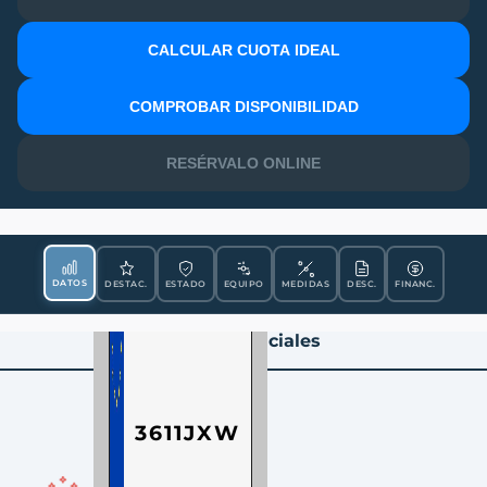
CALCULAR CUOTA IDEAL
MATRÍCULA
COMPROBAR DISPONIBILIDAD
RESÉRVALO ONLINE
DATOS
DESTAC.
ESTADO
EQUIPO
MEDIDAS
DESC.
FINANC.
Datos Esenciales
3611JXW