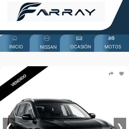
MOTOS
INICIO
OCASIÓN
NISSAN
VENDIDO
❮
❯