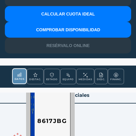
CALCULAR CUOTA IDEAL
MATRÍCULA
COMPROBAR DISPONIBILIDAD
RESÉRVALO ONLINE
DATOS
DESTAC.
ESTADO
EQUIPO
MEDIDAS
DESC.
FINANC.
Datos Esenciales
8617JBG