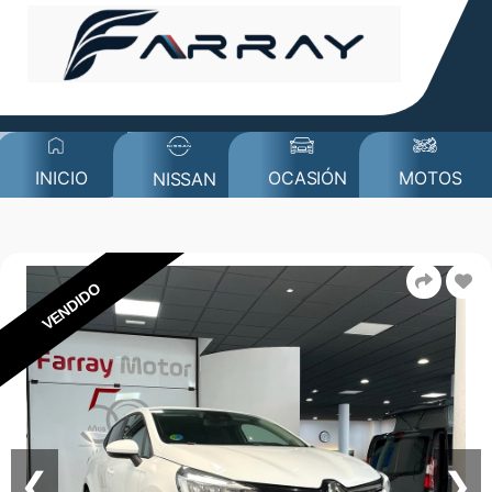
MOTOS
INICIO
OCASIÓN
NISSAN
VENDIDO
❮
❯