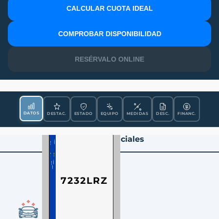
CALCULAR CUOTA IDEAL
MATRÍCULA
COMPROBAR DISPONIBILIDAD
RESÉRVALO ONLINE
DATOS
DESTAC.
ESTADO
EQUIPO
MEDIDAS
DESC.
FINANC.
Datos Esenciales
7232LRZ
CONDICIÓN