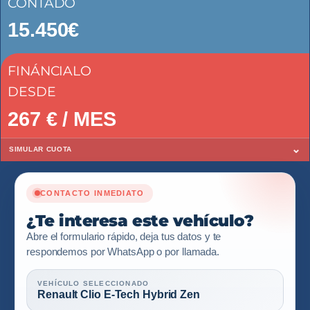
CONTADO
15.450€
FINÁNCIALO
DESDE
267
€ / MES
⌄
SIMULAR CUOTA
CONTACTO INMEDIATO
¿Te interesa este vehículo?
Abre el formulario rápido, deja tus datos y te
respondemos por WhatsApp o por llamada.
VEHÍCULO SELECCIONADO
Renault Clio E-Tech Hybrid Zen