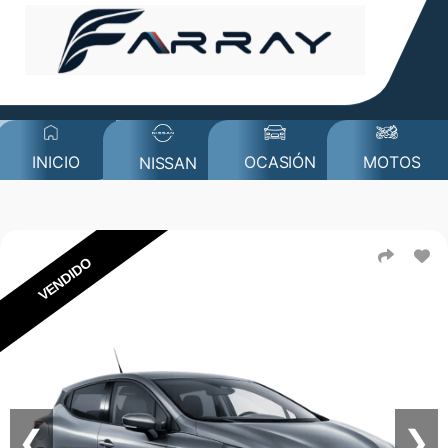
MOTOS
INICIO
OCASIÓN
NISSAN
VENDIDO
❮
❯