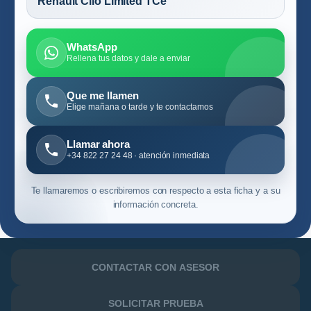
Renault Clio Limited TCe
WhatsApp
Rellena tus datos y dale a enviar
Que me llamen
Elige mañana o tarde y te contactamos
Llamar ahora
+34 822 27 24 48 · atención inmediata
Te llamaremos o escribiremos con respecto a esta ficha y a su
información concreta.
CONTACTAR CON ASESOR
SOLICITAR PRUEBA