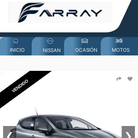
MOTOS
INICIO
OCASIÓN
NISSAN
VENDIDO
❮
❯