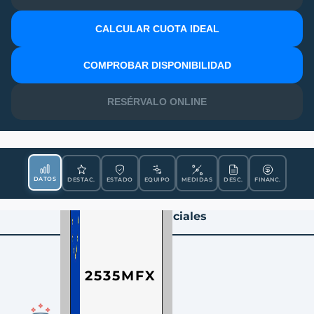
CALCULAR CUOTA IDEAL
MATRÍCULA
COMPROBAR DISPONIBILIDAD
RESÉRVALO ONLINE
DATOS
DESTAC.
ESTADO
EQUIPO
MEDIDAS
DESC.
FINANC.
Datos Esenciales
2535MFX