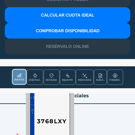
CALCULAR CUOTA IDEAL
MATRÍCULA
COMPROBAR DISPONIBILIDAD
RESÉRVALO ONLINE
DATOS
DESTAC.
ESTADO
EQUIPO
MEDIDAS
DESC.
FINANC.
Datos Esenciales
3768LXY