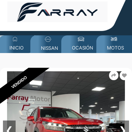
MOTOS
INICIO
OCASIÓN
NISSAN
VENDIDO
❮
❯