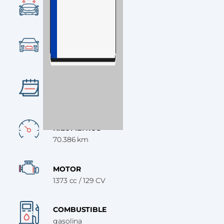
CONDICIÓN
Ocasión
CATEGORÍA
SUV
AÑO
2022
KILÓMETROS
70.386 km
MOTOR
1373 cc / 129 CV
COMBUSTIBLE
gasolina