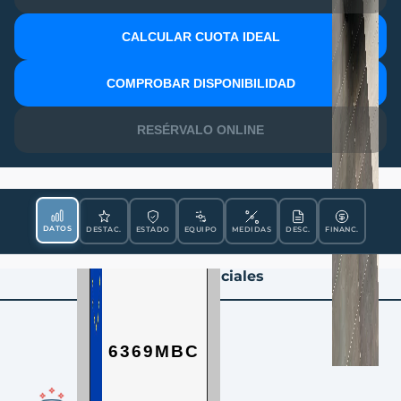
CALCULAR CUOTA IDEAL
MATRÍCULA
COMPROBAR DISPONIBILIDAD
RESÉRVALO ONLINE
DATOS
DESTAC.
ESTADO
EQUIPO
MEDIDAS
DESC.
FINANC.
Datos Esenciales
6369MBC