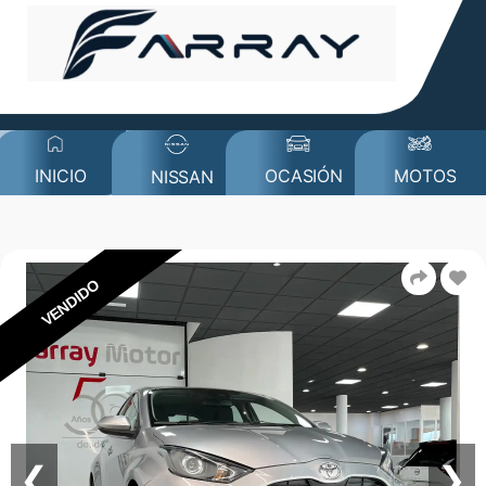
MOTOS
INICIO
OCASIÓN
NISSAN
VENDIDO
❮
❯