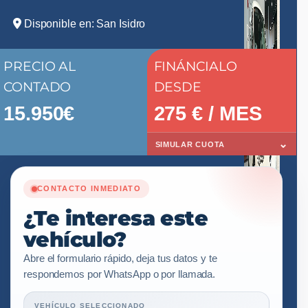
Disponible en: San Isidro
PRECIO AL
FINÁNCIALO
CONTADO
DESDE
15.950€
275
€ / MES
⌄
SIMULAR CUOTA
CONTACTO INMEDIATO
¿Te interesa este
vehículo?
Abre el formulario rápido, deja tus datos y te
respondemos por WhatsApp o por llamada.
VEHÍCULO SELECCIONADO