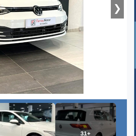
❯
31+