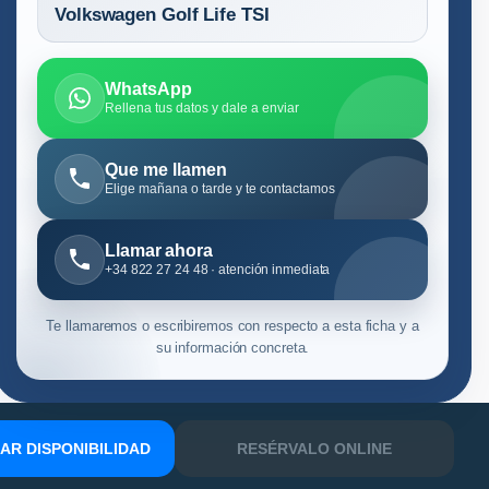
Volkswagen Golf Life TSI
WhatsApp
Rellena tus datos y dale a enviar
Que me llamen
Elige mañana o tarde y te contactamos
Llamar ahora
+34 822 27 24 48 · atención inmediata
Te llamaremos o escribiremos con respecto a esta ficha y a
su información concreta.
R DISPONIBILIDAD
RESÉRVALO ONLINE