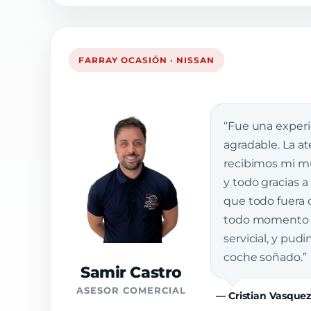
FARRAY OCASIÓN · NISSAN
“Fue una exper
agradable. La a
recibimos mi muj
y todo gracias a
que todo fuera 
todo momento e
servicial, y pud
coche soñado.”
Samir Castro
ASESOR COMERCIAL
— Cristian Vasque