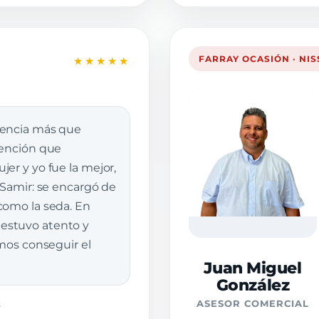
FARRAY OCASIÓN · NI
★★★★★
iencia más que
tención que
er y yo fue la mejor,
 Samir: se encargó de
como la seda. En
stuvo atento y
imos conseguir el
Juan Miguel
González
z
ASESOR COMERCIAL