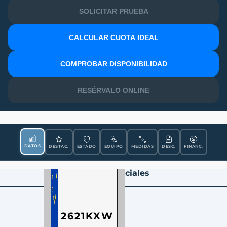
SOLICITAR PRUEBA
CALCULAR CUOTA IDEAL
MATRÍCULA
COMPROBAR DISPONIBILIDAD
RESÉRVALO ONLINE
DATOS
DESTAC.
ESTADO
EQUIPO
MEDIDAS
DESC.
FINANC.
Datos Esenciales
2621KXW