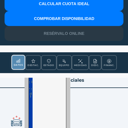
CALCULAR CUOTA IDEAL
MATRÍCULA
COMPROBAR DISPONIBILIDAD
RESÉRVALO ONLINE
DATOS
DESTAC.
ESTADO
EQUIPO
MEDIDAS
DESC.
FINANC.
Datos Esenciales
CONDICIÓN
Ocasión