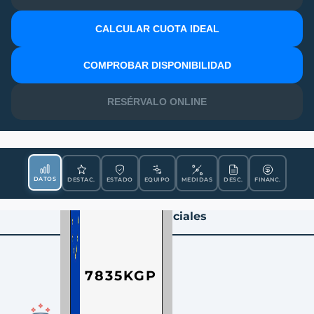
CALCULAR CUOTA IDEAL
MATRÍCULA
COMPROBAR DISPONIBILIDAD
RESÉRVALO ONLINE
DATOS
DESTAC.
ESTADO
EQUIPO
MEDIDAS
DESC.
FINANC.
Datos Esenciales
7835KGP