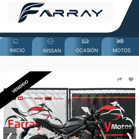
MOTOS
INICIO
OCASIÓN
NISSAN
VENDIDO
❮
❯