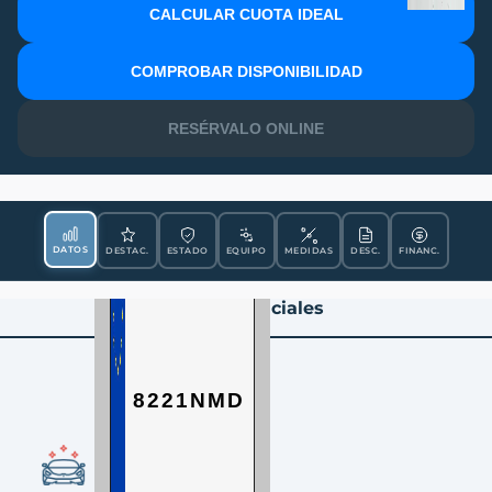
CALCULAR CUOTA IDEAL
MATRÍCULA
COMPROBAR DISPONIBILIDAD
RESÉRVALO ONLINE
DATOS
DESTAC.
ESTADO
EQUIPO
MEDIDAS
DESC.
FINANC.
Datos Esenciales
8221NMD
CONDICIÓN
Ocasión