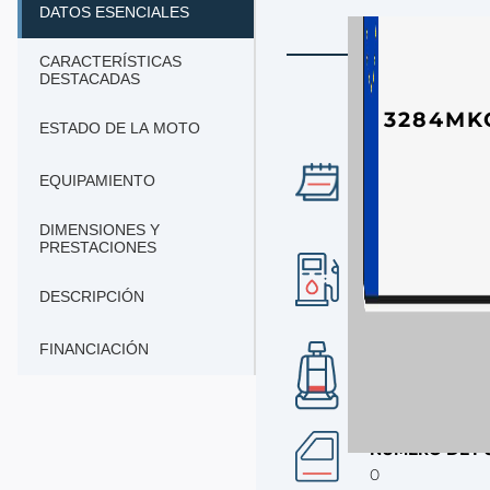
DATOS ESENCIALES
CARACTERÍSTICAS
DESTACADAS
3284MK
ESTADO DE LA MOTO
AÑO
EQUIPAMIENTO
2023
DIMENSIONES Y
PRESTACIONES
COMBUSTIBLE
gasolina
DESCRIPCIÓN
FINANCIACIÓN
Nº DE PLAZAS
2
NÚMERO DE P
0