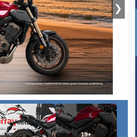
❯
19+