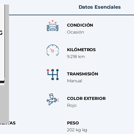
Datos Esenciales
CONDICIÓN
G
Ocasión
KILÓMETROS
9.218 km
TRANSMISIÓN
Manual
COLOR EXTERIOR
Rojo
UERTAS
PESO
202 kg kg