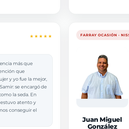
FARRAY OCASIÓN · NI
★★★★★
iencia más que
tención que
er y yo fue la mejor,
 Samir: se encargó de
como la seda. En
stuvo atento y
imos conseguir el
Juan Miguel
González