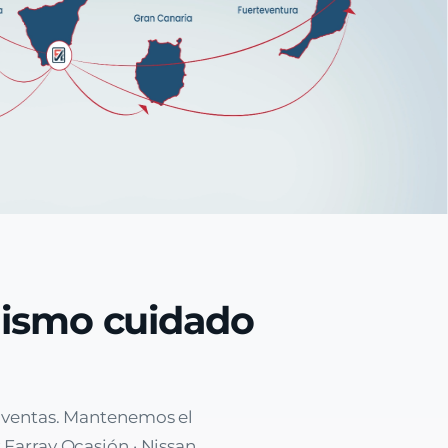
mismo cuidado
e ventas. Mantenemos el
 Farray Ocasión · Nissan.