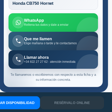
Honda CB750 Hornet
WhatsApp
Rellena tus datos y dale a enviar
Que me llamen
Elige mañana o tarde y te contactamos
Llamar ahora
+34 822 27 27 62 · atención inmediata
Te llamaremos o escribiremos con respecto a esta ficha y a
su información concreta.
R DISPONIBILIDAD
RESÉRVALO ONLINE