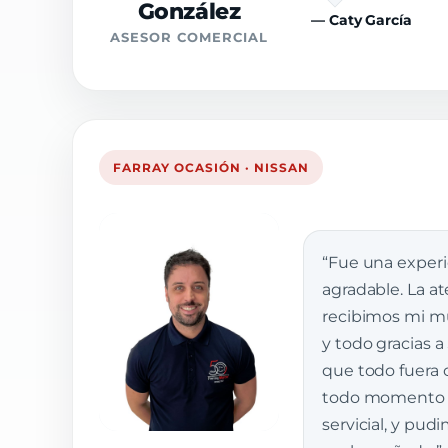
González
— Caty García
ASESOR COMERCIAL
FARRAY OCASIÓN · NISSAN
“Fue una exper
agradable. La a
recibimos mi muj
y todo gracias a
que todo fuera 
todo momento e
servicial, y pud