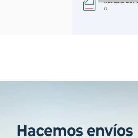
NÚMERO DE P
0