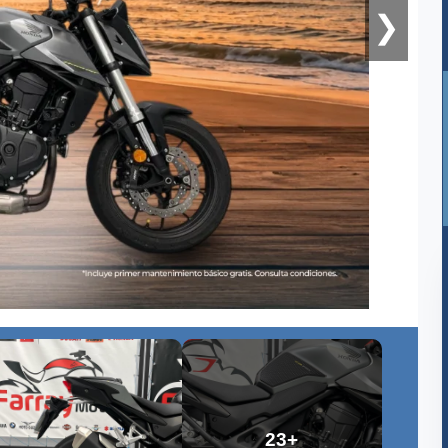
❯
23+