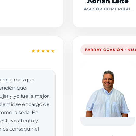
Adrián Leite
ASESOR COMERCIAL
FARRAY OCASIÓN · NI
★★★★★
iencia más que
tención que
er y yo fue la mejor,
 Samir: se encargó de
como la seda. En
stuvo atento y
imos conseguir el