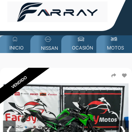
MOTOS
INICIO
OCASIÓN
NISSAN
VENDIDO
❮
❯