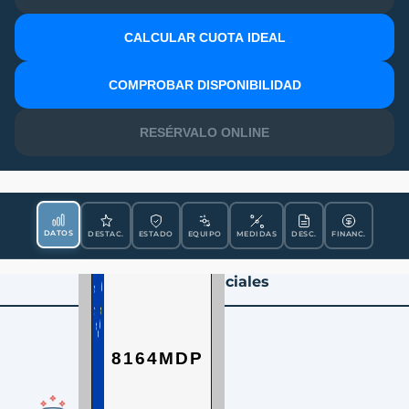
CALCULAR CUOTA IDEAL
MATRÍCULA
COMPROBAR DISPONIBILIDAD
RESÉRVALO ONLINE
DATOS
DESTAC.
ESTADO
EQUIPO
MEDIDAS
DESC.
FINANC.
Datos Esenciales
8164MDP