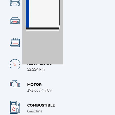
CONDICIÓN
Ocasión
CATEGORÍA
Naked
AÑO
2018
KILÓMETROS
52.554 km
MOTOR
373 cc / 44 CV
COMBUSTIBLE
Gasolina