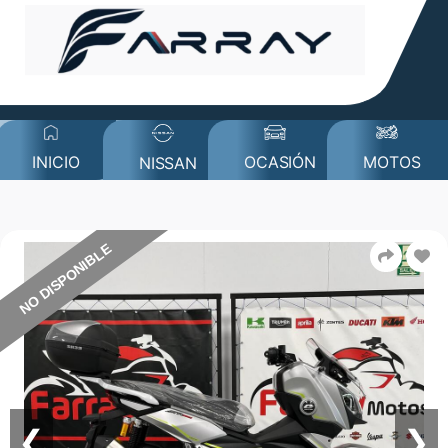
MOTOS
INICIO
OCASIÓN
NISSAN
NO DISPONIBLE
❮
❯