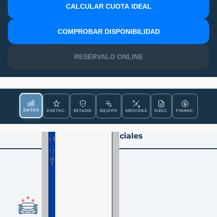
CALCULAR CUOTA IDEAL
MATRÍCULA
COMPROBAR DISPONIBILIDAD
RESÉRVALO ONLINE
DATOS
DESTAC.
ESTADO
EQUIPO
MEDIDAS
DESC.
FINANC.
Datos Esenciales
CONDICIÓN
Nueva