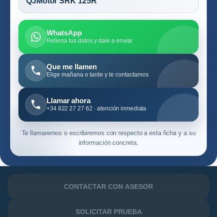
QJMotor SRK 125R
WhatsApp
Rellena tus datos y dale a enviar
Que me llamen
Elige mañana o tarde y te contactamos
Llamar ahora
+34 822 27 27 62 · atención inmediata
Te llamaremos o escribiremos con respecto a esta ficha y a su
información concreta.
CONTACTAR CON ASESOR
SOLICITAR PRUEBA