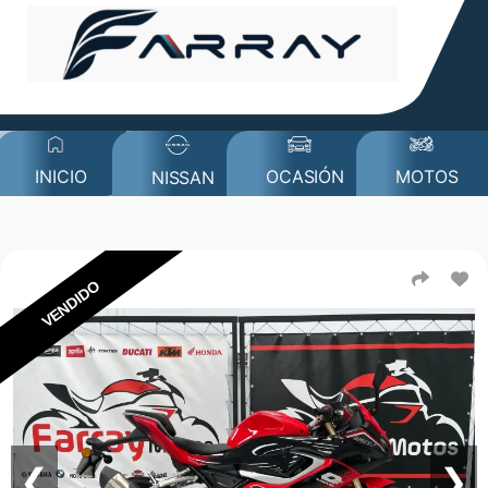
MOTOS
INICIO
OCASIÓN
NISSAN
VENDIDO
❮
❯