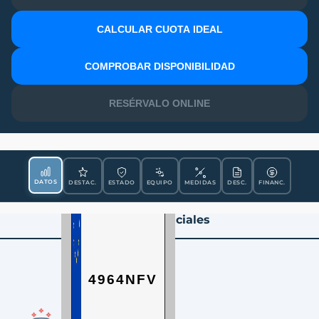
CALCULAR CUOTA IDEAL
MATRÍCULA
COMPROBAR DISPONIBILIDAD
RESÉRVALO ONLINE
DATOS
DESTAC.
ESTADO
EQUIPO
MEDIDAS
DESC.
FINANC.
Datos Esenciales
4964NFV