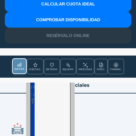
CALCULAR CUOTA IDEAL
MATRÍCULA
COMPROBAR DISPONIBILIDAD
RESÉRVALO ONLINE
DATOS
DESTAC.
ESTADO
EQUIPO
MEDIDAS
DESC.
FINANC.
Datos Esenciales
CONDICIÓN
Nueva