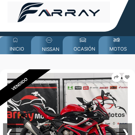
MOTOS
INICIO
OCASIÓN
NISSAN
VENDIDO
❮
❯