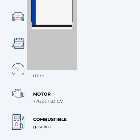
CATEGORÍA
Deportiva
AÑO
2024
KILÓMETROS
0 km
MOTOR
776 cc / 83 CV
COMBUSTIBLE
gasolina