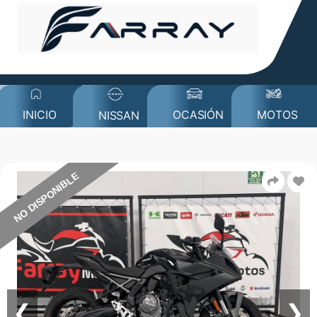
MOTOS
INICIO
OCASIÓN
NISSAN
NO DISPONIBLE
❮
❯