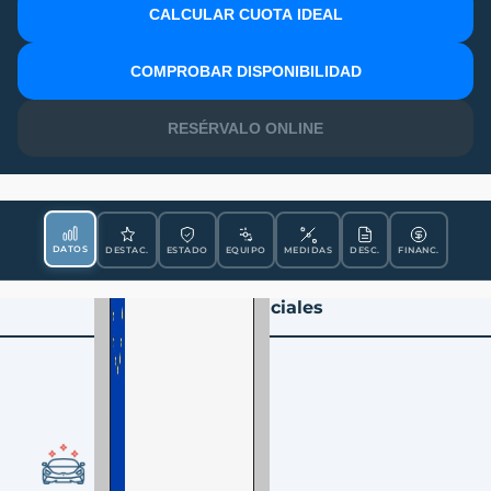
CALCULAR CUOTA IDEAL
MATRÍCULA
COMPROBAR DISPONIBILIDAD
RESÉRVALO ONLINE
DATOS
DESTAC.
ESTADO
EQUIPO
MEDIDAS
DESC.
FINANC.
Datos Esenciales
CONDICIÓN
Nueva