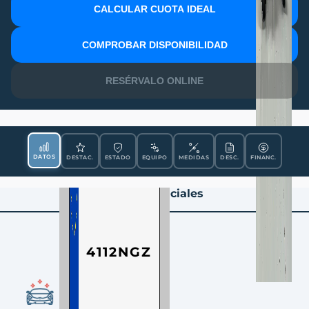
CALCULAR CUOTA IDEAL
MATRÍCULA
COMPROBAR DISPONIBILIDAD
RESÉRVALO ONLINE
DATOS
DESTAC.
ESTADO
EQUIPO
MEDIDAS
DESC.
FINANC.
Datos Esenciales
4112NGZ
CONDICIÓN
Ocasión